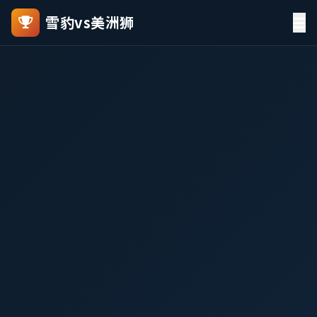
雪豹vs美洲狮