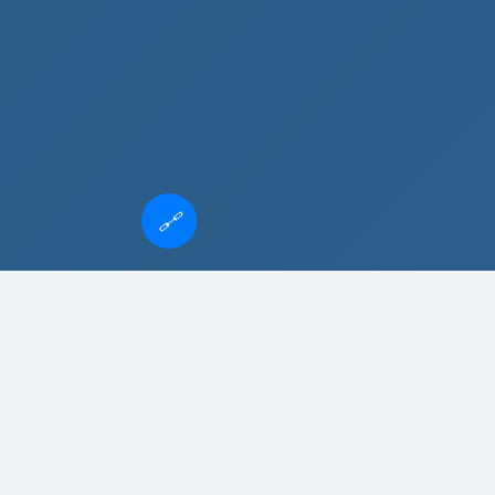
🔗
杜兰特会面球队
北欧球队
中超球队角球
盂县篮球队
董建军vs崔洪万
SCHEDULE
雪豹vs美洲狮赛事预告
苏宁vs上港亚冠
2026赛季精彩赛程一览，精选雪豹vs美洲狮系列赛事，涵